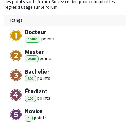
des points sur le forum. Suivez ce lien pour connaître les
règles d'usage sur le forum.
Rangs
Docteur
point
s
10 000
Master
point
s
2 000
Bachelier
point
s
500
Étudiant
point
s
100
Novice
point
s
1